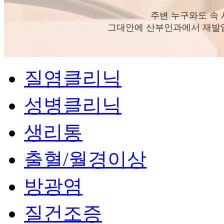
주변 누구와도 속 
그대안에 산부인과에서 재발없
질염클리닉
성병클리닉
생리통
출혈/월경이상
방광염
질건조증