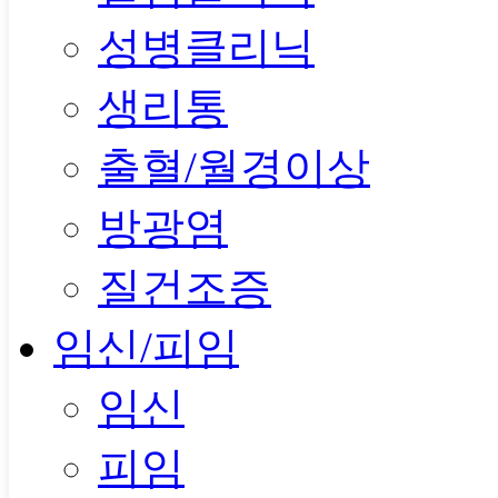
성병클리닉
생리통
출혈/월경이상
방광염
질건조증
임신/피임
임신
피임