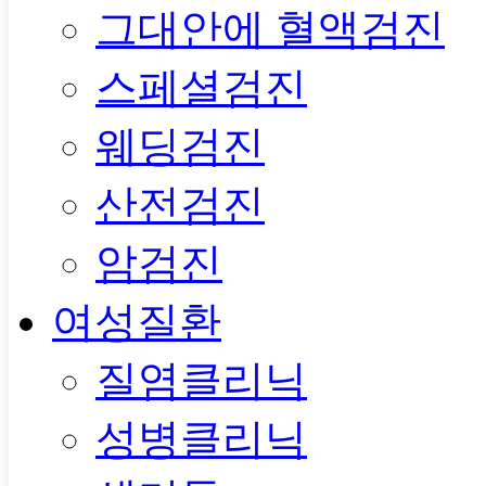
그대안에 혈액검진
스페셜검진
웨딩검진
산전검진
암검진
여성질환
질염클리닉
성병클리닉