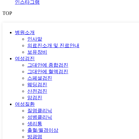
인스타그램
TOP
병원소개
인사말
의료진소개 및 진료안내
보유장비
여성검진
그대안에 종합검진
그대안에 혈액검진
스페셜검진
웨딩검진
산전검진
암검진
여성질환
질염클리닉
성병클리닉
생리통
출혈/월경이상
방광염