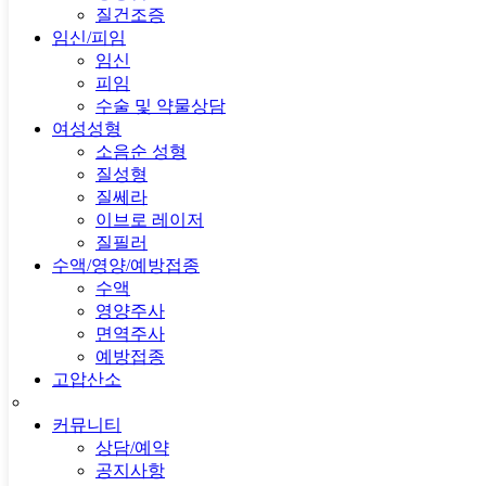
질건조증
임신/피임
임신
피임
수술 및 약물상담
여성성형
소음순 성형
질성형
질쎄라
이브로 레이저
질필러
수액/영양/예방접종
수액
영양주사
면역주사
예방접종
고압산소
커뮤니티
상담/예약
공지사항