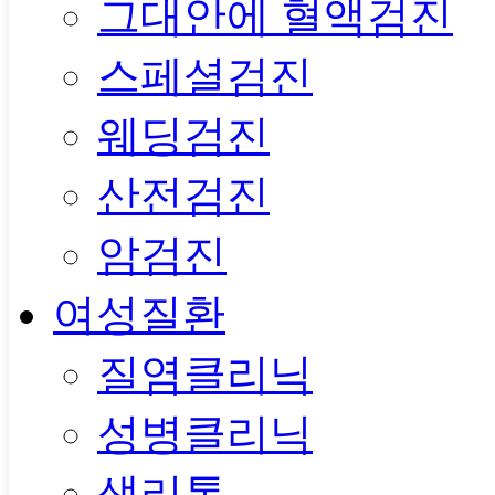
그대안에 혈액검진
스페셜검진
웨딩검진
산전검진
암검진
여성질환
질염클리닉
성병클리닉
생리통