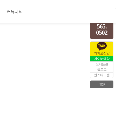
커뮤니티
전화상담
02.
565.
0502
카카오상담
네이버예약
오시는길
블로그
인스타그램
TOP