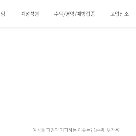
피임
여성성형
수액/영양/예방접종
고압산소
여성들 피임약 기피하는 이유는? 1순위 '부작용'