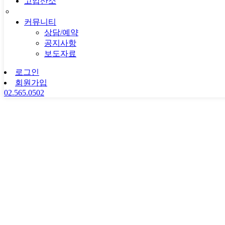
고압산소
커뮤니티
상담/예약
공지사항
보도자료
로그인
회원가입
02.565.0502