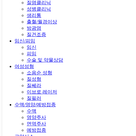
질염클리닉
성병클리닉
생리통
출혈/월경이상
방광염
질건조증
임신/피임
임신
피임
수술 및 약물상담
여성성형
소음순 성형
질성형
질쎄라
이브로 레이저
질필러
수액/영양/예방접종
수액
영양주사
면역주사
예방접종