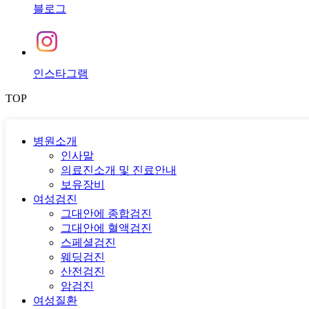
블로그
인스타그램
TOP
병원소개
인사말
의료진소개 및 진료안내
보유장비
여성검진
그대안에 종합검진
그대안에 혈액검진
스페셜검진
웨딩검진
산전검진
암검진
여성질환